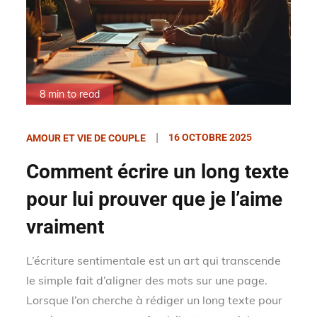
8 min to read
Posted
16 OCTOBRE 2025
AMOUR ET VIE DE COUPLE
on
Comment écrire un long texte
pour lui prouver que je l’aime
vraiment
L’écriture sentimentale est un art qui transcende
le simple fait d’aligner des mots sur une page.
Lorsque l’on cherche à rédiger un long texte pour