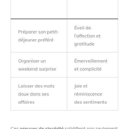
Surprise et
Type d’action
émotions
Éveil de
Préparer son petit-
l’affection et
déjeuner préféré
gratitude
Organiser un
Émerveillement
weekend surprise
et complicité
Laisser des mots
Joie et
doux dans ses
réminiscence
affaires
des sentiments
Ces
preuves de sincérité
solidifient non seulement