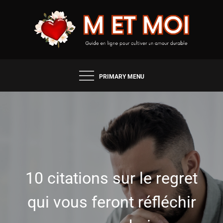
Skip
to
content
GUIDE EN LIGNE POUR CULTIVER UN AMOUR
M & MOI
DURABLE
PRIMARY MENU
10 citations sur le regret
qui vous feront réfléchir