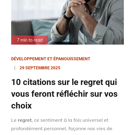
7 min to read
DÉVELOPPEMENT ET ÉPANOUISSEMENT
Posted
29 SEPTEMBRE 2025
on
10 citations sur le regret qui
vous feront réfléchir sur vos
choix
Le
regret
, ce sentiment à la fois universel et
profondément personnel, façonne nos vies de